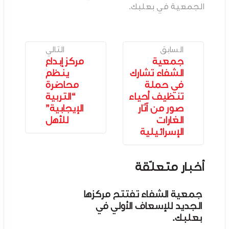
الجمعية في بعلبك.
السابق
التالي
جمعية
مركز إبداع
الشفاء تشارك
ينظم
في حملة
محاضرة
تنظيف أحياء
“التربية
صور من آثار
الإيجابية”
الغارات
للأهل
الإسرائيلية
أخبار متعلّقة
جمعية الشفاء تفتتح مركزها
الجديد للإسعاف الأولي في
بعلبك.