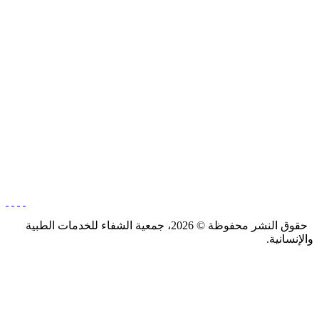
إتصل بنا
لبنان
00961-3-564879
info@alshifaa-lb.org
تواصل معنا
حقوق النشر محفوظة © 2026، جمعية الشفاء للخدمات الطبية
والإنسانية.