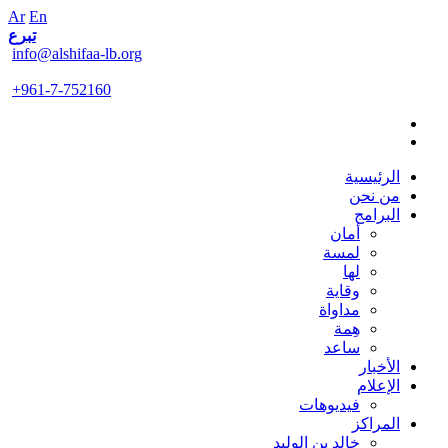
Ar
En
تبرع
info@alshifaa-lb.org
+961-7-752160
الرئيسية
من نحن
البرامج
أمان
لمسة
لها
وقاية
مداواة
هِمة
ساعد
الأخبار
الإعلام
فيديوهات
المراكز
خالد بن الوليد