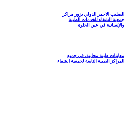
الصليب الاحمر الدولي يزور مراكز
جمعية الشفاء للخدمات الطبية
والإنسانية في عين الحلوة
معاينات طبية مجانية، في جميع
المراكز الطبية التابعة لجمعية الشفاء
من نحن
جمعية الشفاء للخدمات الطبية والإنسانية أنشئت عام 2008م،
لتأمين الخدمات الطبيّة والإنسانية، وفق ترخيص صادر عن
وزارة الداخليّة في الجمهورية اللبنانيّة، تحت علم وخبر رقم
455/أد.