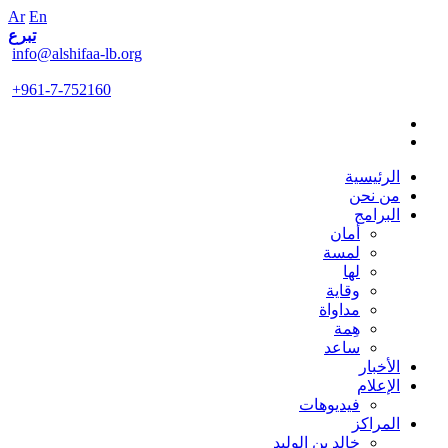
Ar
En
تبرع
info@alshifaa-lb.org
+961-7-752160
الرئيسية
من نحن
البرامج
أمان
لمسة
لها
وقاية
مداواة
هِمة
ساعد
الأخبار
الإعلام
فيديوهات
المراكز
خالد بن الوليد