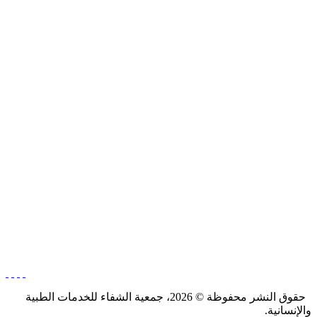
جمعية الشفاء للخدمات الطبية والإنسانية أنشئت عام 2008م،
لتأمين الخدمات الطبيّة والإنسانية، وفق ترخيص صادر عن
وزارة الداخليّة في الجمهورية اللبنانيّة، تحت علم وخبر رقم
455/أد.
إتصل بنا
لبنان
00961-3-564879
info@alshifaa-lb.org
تواصل معنا
حقوق النشر محفوظة © 2026، جمعية الشفاء للخدمات الطبية
والإنسانية.