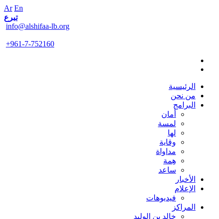
Ar
En
تبرع
info@alshifaa-lb.org
+961-7-752160
الرئيسية
من نحن
البرامج
أمان
لمسة
لها
وقاية
مداواة
هِمة
ساعد
الأخبار
الإعلام
فيديوهات
المراكز
خالد بن الوليد